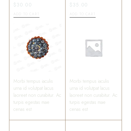
$
30.00
$
35.00
ADD TO CART
ADD TO CART
Morbi tempus iaculis
Morbi tempus iaculis
urna id volutpat lacus
urna id volutpat lacus
laoreet non curabitur. Ac
laoreet non curabitur. Ac
turpis egestas mae
turpis egestas mae
cenas est
cenas est
ALMOND BAR
CREAMY CAKE