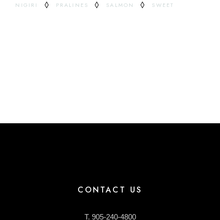
NIGIRI
PRALINES
SALMON
SWEET
CONTACT US
T. 905-240-4800