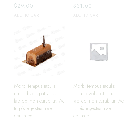
$
29.00
$
31.00
ADD TO CART
ADD TO CART
Morbi tempus iaculis
Morbi tempus iaculis
urna id volutpat lacus
urna id volutpat lacus
laoreet non curabitur. Ac
laoreet non curabitur. Ac
turpis egestas mae
turpis egestas mae
cenas est
cenas est