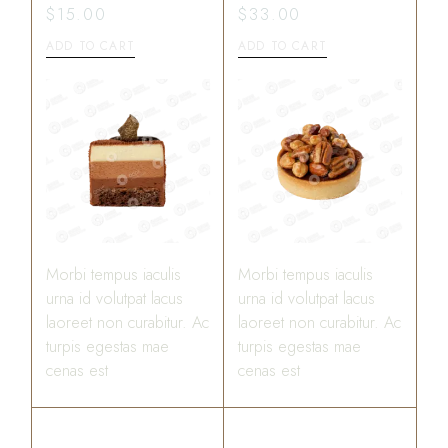
$
15.00
$
33.00
ADD TO CART
ADD TO CART
Morbi tempus iaculis
Morbi tempus iaculis
urna id volutpat lacus
urna id volutpat lacus
laoreet non curabitur. Ac
laoreet non curabitur. Ac
turpis egestas mae
turpis egestas mae
cenas est
cenas est
BLUEBERRY CREAM
LEMON CAKE